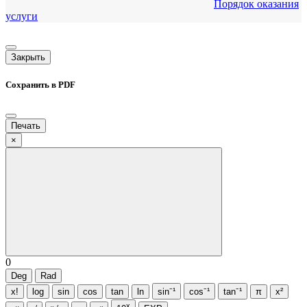
Порядок оказания
услуги
Закрыть
Сохранить в PDF
Печать
×
0
Deg
Rad
x!
log
sin
cos
tan
ln
sin⁻¹
cos⁻¹
tan⁻¹
π
x²
x