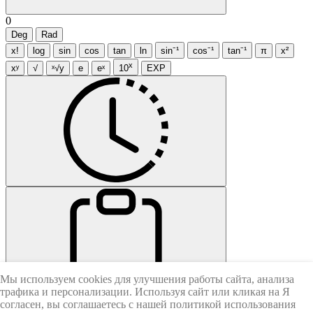
0
Deg
Rad
x!
log
sin
cos
tan
ln
sin⁻¹
cos⁻¹
tan⁻¹
π
x²
x
xʸ
√
ˣ√y
e
eˣ
10
EXP
Мы используем cookies для улучшения работы сайта, анализа
CE
AC
трафика и персонализации. Используя сайт или кликая на Я
согласен, вы соглашаетесь с нашей политикой использования
Ans
(
)
×
7
8
9
÷
4
5
6
−
1
2
3