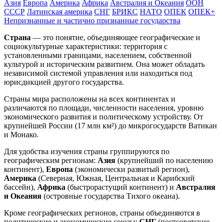
Азия
Европа
Америка
Африка
Австралия и Океания
ООН
СССР
Латинская америка
СНГ
БРИКС
НАТО
ОПЕК
ОПЕК+
Непризнанные и частично признанные государства
Страна
— это понятие, объединяющее географические и
социокультурные характеристики: территория с
установленными границами, населением, собственной
культурой и историческим развитием. Она может обладать
независимой системой управления или находиться под
юрисдикцией другого государства.
Страны мира расположены на всех континентах и
различаются по площади, численности населения, уровню
экономического развития и политическому устройству. От
крупнейшей России (17 млн км²) до микрогосударств Ватикан
и Монако.
Для удобства изучения страны группируются по
географическим регионам:
Азия
(крупнейший по населению
континент),
Европа
(экономически развитый регион),
Америка
(Северная, Южная, Центральная и Карибский
бассейн),
Африка
(быстрорастущий континент) и
Австралия
и Океания
(островные государства Тихого океана).
Кроме географических регионов, страны объединяются в
политические и экономические союзы:
СНГ
(постсоветские