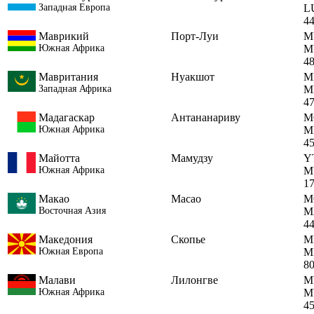
Западная Европа
L
4
Маврикий
Порт-Луи
M
Южная Африка
M
4
Мавритания
Нуакшот
M
Западная Африка
M
4
Мадагаскар
Антананариву
M
Южная Африка
M
4
Майотта
Мамудзу
Y
Южная Африка
M
1
Макао
Macao
M
Восточная Азия
M
4
Македония
Скопье
M
Южная Европа
M
8
Малави
Лилонгве
M
Южная Африка
M
4