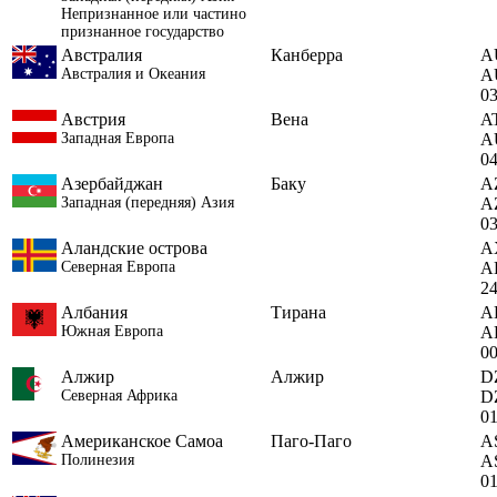
Непризнанное или частино
признанное государство
Австралия
Канберра
A
Австралия и Океания
A
0
Австрия
Вена
A
Западная Европа
A
0
Азербайджан
Баку
A
Западная (передняя) Азия
A
0
Аландские острова
A
Северная Европа
A
2
Албания
Тирана
A
Южная Европа
A
0
Алжир
Алжир
D
Северная Африка
D
0
Американское Самоа
Паго-Паго
A
Полинезия
A
0