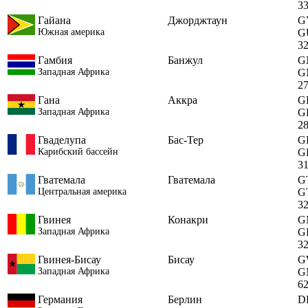
3
Гайана
Джорджтаун
G
Южная америка
G
3
Гамбия
Банжул
G
Западная Африка
G
2
Гана
Аккра
G
Западная Африка
G
2
Гваделупа
Бас-Тер
G
Карибский бассейн
G
3
Гватемала
Гватемала
G
Центральная америка
G
3
Гвинея
Конакри
G
Западная Африка
G
3
Гвинея-Бисау
Бисау
G
Западная Африка
G
6
Германия
Берлин
D