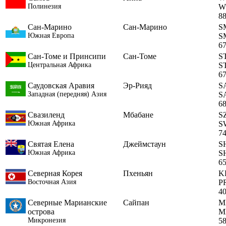
Полинезия
W
8
Сан-Марино
Сан-Марино
S
Южная Европа
S
6
Сан-Томе и Принсипи
Сан-Томе
S
Центральная Африка
S
6
Саудовская Аравия
Эр-Рияд
S
Западная (передняя) Азия
S
6
Свазиленд
Мбабане
S
Южная Африка
S
7
Святая Елена
Джеймстаун
S
Южная Африка
S
6
Северная Корея
Пхеньян
K
Восточная Азия
P
4
Северные Марианские
Сайпан
M
острова
M
Микронезия
5