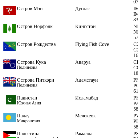
0
Остров Мэн
Дуглас
I
I
8
Остров Норфолк
Кингстон
N
N
5
Остров Рождества
Flying Fish Cove
C
C
1
Острова Кука
Аваруа
C
Полинезия
C
1
Острова Питкэрн
Адамстаун
P
Полинезия
P
6
Пакистан
Исламабад
P
Южная Азия
P
5
Палау
Мелекеок
P
Микронезия
P
5
Палестина
Рамалла
P