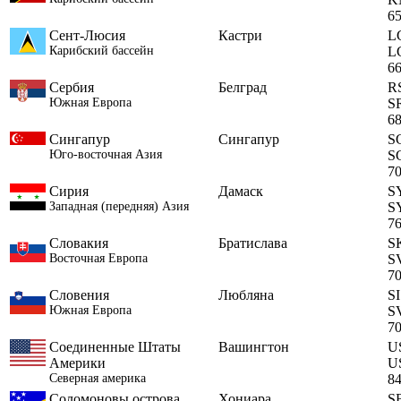
6
Сент-Люсия
Кастри
L
Карибский бассейн
L
6
Сербия
Белград
R
Южная Европа
S
6
Сингапур
Сингапур
S
Юго-восточная Азия
S
7
Сирия
Дамаск
S
Западная (передняя) Азия
S
7
Словакия
Братислава
S
Восточная Европа
S
7
Словения
Любляна
SI
Южная Европа
S
7
Соединенные Штаты
Вашингтон
U
Америки
U
Северная америка
8
Соломоновы острова
Хониара
S