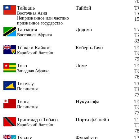
7
Тайвань
Тайбэй
T
Восточная Азия
T
Непризнанное или частино
1
признанное государство
Танзания
Додома
T
Восточная Африка
T
8
Тёркс и Кайкос
Коберн-Таун
T
Карибский бассейн
T
7
Того
Ломе
T
Западная Африка
T
7
Токелау
T
Полинезия
T
7
Тонга
Нукуалофа
T
Полинезия
T
7
Тринидад и Тобаго
Порт-оф-Спейн
T
Карибский бассейн
T
7
Тувалу
Фунафути
T