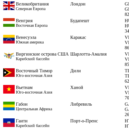
Великобритания
Лондон
G
Северная Европа
G
8
Венгрия
Будапешт
H
Восточная Европа
H
3
Венесуэла
Каракас
V
Южная америка
V
8
Виргинские острова США
Шарлотта-Амалия
V
Карибский бассейн
V
8
Восточный Тимор
Дили
T
Юго-восточная Азия
T
6
Вьетнам
Ханой
V
Юго-восточная Азия
V
7
Габон
Либревиль
G
Центральная Африка
G
2
Гаити
Порт-о-Пренс
H
Карибский бассейн
H