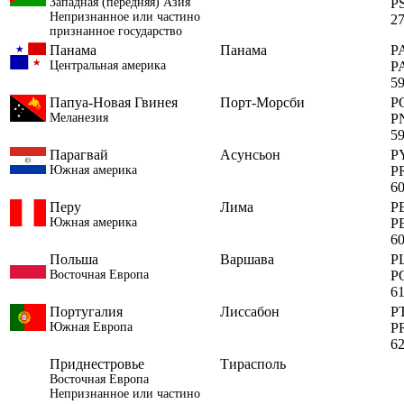
Западная (передняя) Азия
P
Непризнанное или частино
2
признанное государство
Панама
Панама
P
Центральная америка
P
5
Папуа-Новая Гвинея
Порт-Морсби
P
Меланезия
P
5
Парагвай
Асунсьон
P
Южная америка
P
6
Перу
Лима
P
Южная америка
P
6
Польша
Варшава
P
Восточная Европа
P
6
Португалия
Лиссабон
P
Южная Европа
P
6
Приднестровье
Тирасполь
Восточная Европа
Непризнанное или частино