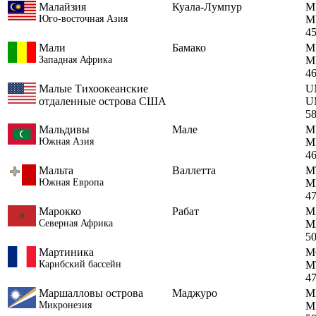
Малайзия
Куала-Лумпур
M
Юго-восточная Азия
M
4
Мали
Бамако
M
Западная Африка
M
4
Малые Тихоокеанские
U
отдаленные острова США
U
5
Мальдивы
Мале
M
Южная Азия
M
4
Мальта
Валлетта
M
Южная Европа
M
4
Марокко
Рабат
M
Северная Африка
M
5
Мартиника
M
Карибский бассейн
M
4
Маршалловы острова
Маджуро
M
Микронезия
M