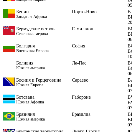
0
Бенин
Порто-Ново
B
Западная Африка
B
2
Бермудские острова
Гамильтон
B
Северная америка
B
0
Болгария
София
B
Восточная Европа
B
1
Боливия
Ла-Пас
B
Южная америка
B
0
Босния и Герцеговина
Сараево
B
Южная Европа
B
0
Ботсвана
Габороне
B
Южная Африка
B
0
Бразилия
Бразилиа
B
Южная америка
B
0
Британская территория
Диего-Гарсия
I