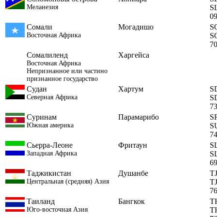
Меланезия
S
0
Сомали
Могадишо
S
Восточная Африка
S
7
Сомалиленд
Харгейса
Восточная Африка
Непризнанное или частино
признанное государство
Судан
Хартум
S
Северная Африка
S
7
Суринам
Парамарибо
S
Южная америка
S
7
Сьерра-Леоне
Фритаун
S
Западная Африка
S
6
Таджикистан
Душанбе
T
Центральная (средняя) Азия
T
7
Таиланд
Бангкок
T
Юго-восточная Азия
T