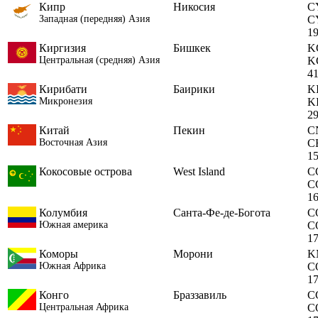
Кипр
Никосия
C
Западная (передняя) Азия
C
1
Киргизия
Бишкек
K
Центральная (средняя) Азия
K
4
Кирибати
Баирики
K
Микронезия
K
2
Китай
Пекин
C
Восточная Азия
C
1
Кокосовые острова
West Island
C
C
1
Колумбия
Санта-Фе-де-Богота
C
Южная америка
C
1
Коморы
Морони
K
Южная Африка
C
1
Конго
Браззавиль
C
Центральная Африка
C