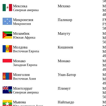
5
Мексика
Мехико
M
Северная америка
M
4
Микронезия
Паликир
F
Микронезия
F
5
Мозамбик
Мапуту
M
Южная Африка
M
5
Молдова
Кишинев
M
Восточная Европа
M
4
Монако
Монако
M
Западная Европа
M
4
Монголия
Улан-Батор
M
Восточная Азия
M
4
Монтсеррат
Плимут
M
Северная америка
M
5
Мьянма
Найпьидо
M