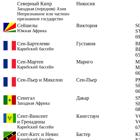
Северный Кипр
Никосия
Западная (передняя) Азия
Непризнанное или частино
признанное государство
Сейшелы
Виктория
S
Южная Африка
S
6
Сен-Бартелеми
Густавия
B
Карибский бассейн
B
6
Сен-Мартен
Мариго
M
Карибский бассейн
M
6
Сен-Пьер и Микелон
Сен-Пьер
P
S
6
Сенегал
Дакар
S
Западная Африка
S
6
Сент-Винсент
Кингстаун
V
и Гренадины
V
Карибский бассейн
6
Сент-Китс и Невис
Бастер
K
Карибский бассейн
K