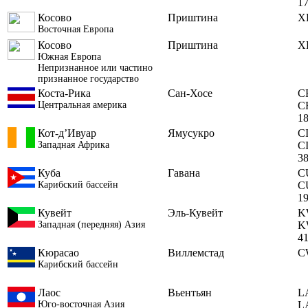
1
Косово
Приштина
X
Восточная Европа
Косово
Приштина
X
Южная Европа
Непризнанное или частино
признанное государство
Коста-Рика
Сан-Хосе
C
Центральная америка
C
1
Кот-д’Ивуар
Ямусукро
C
Западная Африка
C
3
Куба
Гавана
C
Карибский бассейн
C
1
Кувейт
Эль-Кувейт
K
Западная (передняя) Азия
K
4
Кюрасао
Виллемстад
C
Карибский бассейн
Лаос
Вьентьян
L
Юго-восточная Азия
L