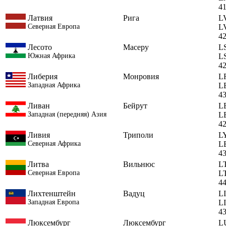
4
Латвия
Рига
L
Северная Европа
L
4
Лесото
Масеру
L
Южная Африка
L
4
Либерия
Монровия
L
Западная Африка
L
4
Ливан
Бейрут
L
Западная (передняя) Азия
L
4
Ливия
Триполи
L
Северная Африка
L
4
Литва
Вильнюс
L
Северная Европа
L
4
Лихтенштейн
Вадуц
LI
Западная Европа
L
4
Люксембург
Люксембург
L