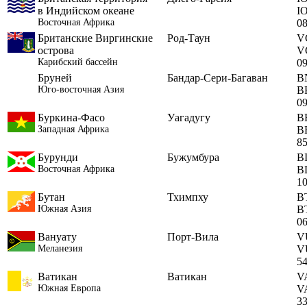
в Индийском океане
I
Восточная Африка
0
Британские Виргинские
Род-Таун
V
острова
V
Карибский бассейн
0
Бруней
Бандар-Сери-Багаван
B
Юго-восточная Азия
B
0
Буркина-Фасо
Уагадугу
B
Западная Африка
B
8
Бурунди
Бужумбура
B
Восточная Африка
B
1
Бутан
Тхимпху
B
Южная Азия
B
0
Вануату
Порт-Вила
V
Меланезия
V
5
Ватикан
Ватикан
V
Южная Европа
V
3