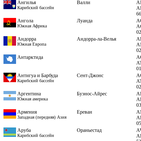
Ангилья
Валли
A
Карибский бассейн
A
6
Ангола
Луанда
A
Южная Африка
A
0
Андорра
Андорра-ла-Велья
A
Южная Европа
A
0
Антарктида
A
A
0
Антигуа и Барбуда
Сент-Джонс
A
Карибский бассейн
A
0
Аргентина
Буэнос-Айрес
A
Южная америка
A
0
Армения
Ереван
A
Западная (передняя) Азия
A
0
Аруба
Ораньестад
A
Карибский бассейн
A