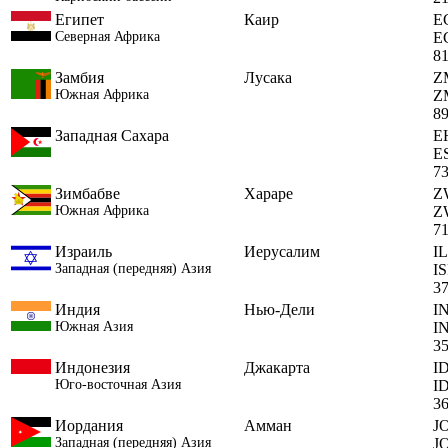
Египет
Каир
E
Северная Африка
E
8
Замбия
Лусака
Z
Южная Африка
Z
8
Западная Сахара
E
E
7
Зимбабве
Хараре
Z
Южная Африка
Z
7
Израиль
Иерусалим
IL
Западная (передняя) Азия
I
3
Индия
Нью-Дели
I
Южная Азия
I
3
Индонезия
Джакарта
I
Юго-восточная Азия
I
3
Иордания
Амман
J
Западная (передняя) Азия
J