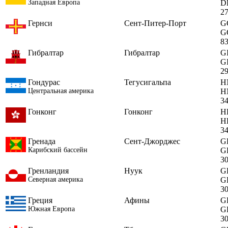
Западная Европа
D
2
Гернси
Сент-Питер-Порт
G
G
8
Гибралтар
Гибралтар
G
G
2
Гондурас
Тегусигальпа
H
Центральная америка
H
3
Гонконг
Гонконг
H
H
3
Гренада
Сент-Джорджес
G
Карибский бассейн
G
3
Гренландия
Нуук
G
Северная америка
G
3
Греция
Афины
G
Южная Европа
G
3