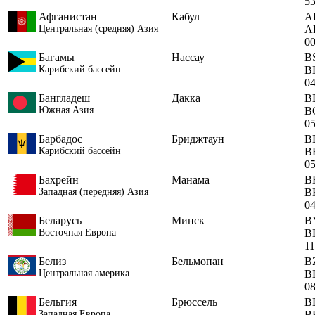
5
Афганистан
Кабул
A
Центральная (средняя) Азия
A
0
Багамы
Нассау
B
Карибский бассейн
B
0
Бангладеш
Дакка
B
Южная Азия
B
0
Барбадос
Бриджтаун
B
Карибский бассейн
B
0
Бахрейн
Манама
B
Западная (передняя) Азия
B
0
Беларусь
Минск
B
Восточная Европа
B
1
Белиз
Бельмопан
B
Центральная америка
B
0
Бельгия
Брюссель
B
Западная Европа
B