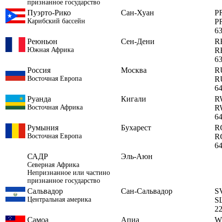
признанное государство
Пуэрто-Рико
Сан-Хуан
P
Карибский бассейн
P
6
Реюньон
Сен-Дени
R
Южная Африка
R
6
Россия
Москва
R
Восточная Европа
R
6
Руанда
Кигали
R
Восточная Африка
R
6
Румыния
Бухарест
R
Восточная Европа
R
6
САДР
Эль-Аюн
Северная Африка
Непризнанное или частино
признанное государство
Сальвадор
Сан-Сальвадор
S
Центральная америка
S
2
Самоа
Апиа
W