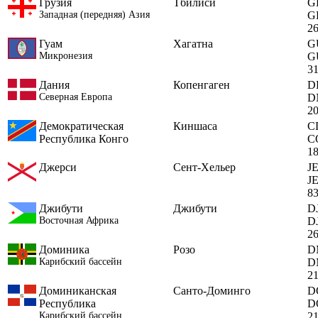
Грузия
Тбилиси
G
Западная (передняя) Азия
G
2
Гуам
Хагатна
G
Микронезия
G
3
Дания
Копенгаген
D
Северная Европа
D
2
Демократическая
Киншаса
C
Республика Конго
C
1
Джерси
Сент-Хельер
J
J
8
Джибути
Джибути
D
Восточная Африка
D
2
Доминика
Розо
D
Карибский бассейн
D
2
Доминиканская
Санто-Доминго
D
Республика
D
Карибский бассейн
2