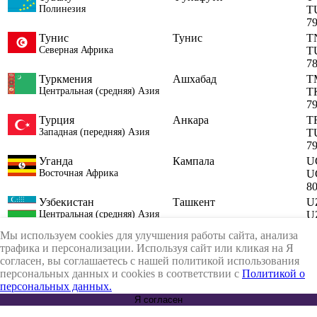
Полинезия
T
7
Тунис
Тунис
T
Северная Африка
T
7
Туркмения
Ашхабад
T
Центральная (средняя) Азия
T
7
Турция
Анкара
T
Западная (передняя) Азия
T
7
Уганда
Кампала
U
Восточная Африка
U
8
Узбекистан
Ташкент
U
Центральная (средняя) Азия
U
8
Мы используем cookies для улучшения работы сайта, анализа
Украина
Киев
U
трафика и персонализации. Используя сайт или кликая на Я
Восточная Европа
U
согласен, вы соглашаетесь с нашей политикой использования
8
персональных данных и cookies в соответствии с
Политикой о
Уоллис и Футуна
Мата-Уту
W
персональных данных.
Полинезия
W
Я согласен
8