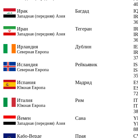
4
Ирак
Багдад
I
Западная (передняя) Азия
I
3
Иран
Тегеран
I
Западная (передняя) Азия
I
3
Ирландия
Дублин
IE
Северная Европа
I
3
Исландия
Рейкьявик
IS
Северная Европа
I
3
Испания
Мадрид
E
Южная Европа
E
7
Италия
Рим
IT
Южная Европа
I
3
Йемен
Сана
Y
Западная (передняя) Азия
Y
8
Кабо-Верде
Прая
C