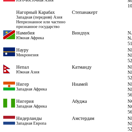
Юго-восточная Азия
M
1
Нагорный Карабах
Степанакерт
Западная (передняя) Азия
Непризнанное или частино
признанное государство
Намибия
Виндхук
N
Южная Африка
N
5
Науру
N
Микронезия
N
5
Непал
Катманду
N
Южная Азия
N
5
Нигер
Ниамей
N
Западная Африка
N
5
Нигерия
Абуджа
N
Западная Африка
N
5
Нидерланды
Амстердам
N
Западная Европа
N
5