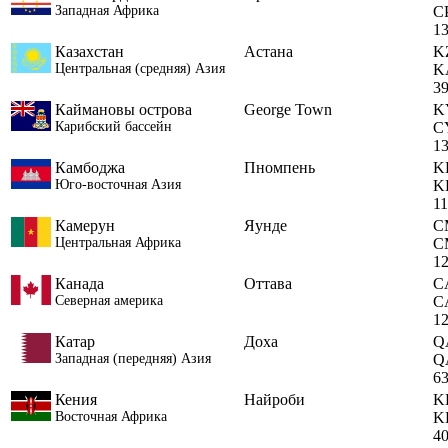
Западная Африка
C
1
Казахстан
Астана
K
Центральная (средняя) Азия
K
3
Каймановы острова
George Town
K
Карибский бассейн
C
1
Камбоджа
Пномпень
K
Юго-восточная Азия
K
1
Камерун
Яунде
C
Центральная Африка
C
1
Канада
Оттава
C
Северная америка
C
1
Катар
Доха
Q
Западная (передняя) Азия
Q
6
Кения
Найроби
K
Восточная Африка
K
4