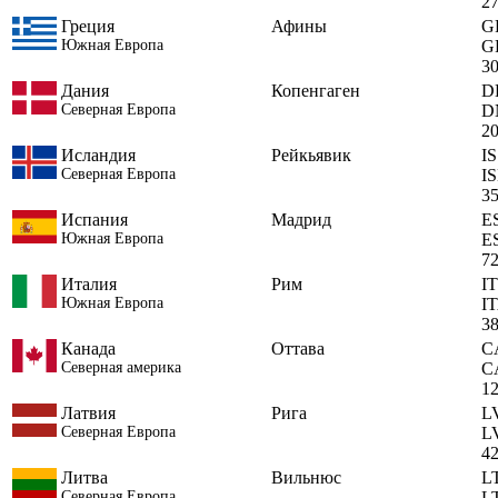
2
Греция
Афины
G
Южная Европа
G
3
Дания
Копенгаген
D
Северная Европа
D
2
Исландия
Рейкьявик
IS
Северная Европа
I
3
Испания
Мадрид
E
Южная Европа
E
7
Италия
Рим
IT
Южная Европа
I
3
Канада
Оттава
C
Северная америка
C
1
Латвия
Рига
L
Северная Европа
L
4
Литва
Вильнюс
L
Северная Европа
L