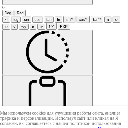
0
Deg
Rad
x!
log
sin
cos
tan
ln
sin⁻¹
cos⁻¹
tan⁻¹
π
x²
x
xʸ
√
ˣ√y
e
eˣ
10
EXP
Мы используем cookies для улучшения работы сайта, анализа
CE
AC
трафика и персонализации. Используя сайт или кликая на Я
согласен, вы соглашаетесь с нашей политикой использования
Ans
(
)
×
7
8
9
÷
4
5
6
−
1
2
3