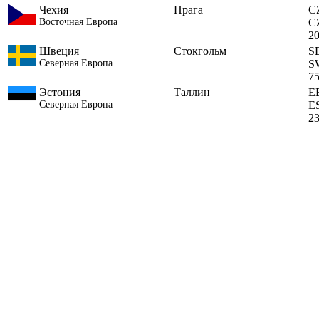
Чехия
Прага
C
Восточная Европа
C
2
Швеция
Стокгольм
S
Северная Европа
S
7
Эстония
Таллин
E
Северная Европа
E
2