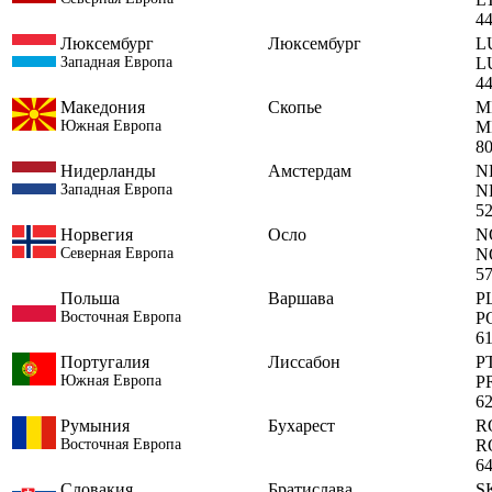
4
Люксембург
Люксембург
L
Западная Европа
L
4
Македония
Скопье
M
Южная Европа
M
8
Нидерланды
Амстердам
N
Западная Европа
N
5
Норвегия
Осло
N
Северная Европа
N
5
Польша
Варшава
P
Восточная Европа
P
6
Португалия
Лиссабон
P
Южная Европа
P
6
Румыния
Бухарест
R
Восточная Европа
R
6
Словакия
Братислава
S