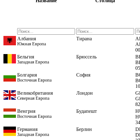
Название
Столица
Албания
Тирана
A
Южная Европа
A
0
Бельгия
Брюссель
B
Западная Европа
B
0
Болгария
София
B
Восточная Европа
B
1
Великобритания
Лондон
G
Северная Европа
G
8
Венгрия
Будапешт
H
Восточная Европа
H
3
Германия
Берлин
D
Западная Европа
D