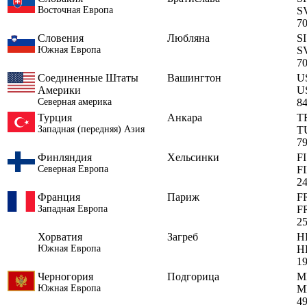
Восточная Европа
S
7
Словения
Любляна
SI
Южная Европа
S
7
Соединенные Штаты
Вашингтон
U
Америки
U
Северная америка
8
Турция
Анкара
T
Западная (передняя) Азия
T
7
Финляндия
Хельсинки
FI
Северная Европа
F
2
Франция
Париж
F
Западная Европа
F
2
Хорватия
Загреб
H
Южная Европа
H
1
Черногория
Подгорица
M
Южная Европа
M
4