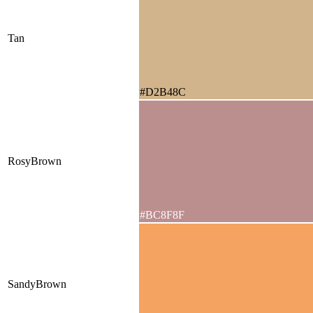
Tan
#D2B48C
RosyBrown
#BC8F8F
SandyBrown