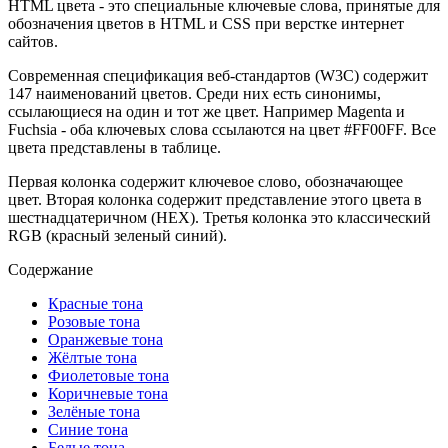
HTML цвета - это специальные ключевые слова, принятые для
обозначения цветов в HTML и CSS при верстке интернет
сайтов.
Современная спецификация веб-стандартов (W3C) содержит
147 наименований цветов. Среди них есть синонимы,
ссылающиеся на один и тот же цвет. Например Magenta и
Fuchsia - оба ключевых слова ссылаются на цвет #FF00FF. Все
цвета представлены в таблице.
Первая колонка содержит ключевое слово, обозначающее
цвет. Вторая колонка содержит представление этого цвета в
шестнадцатеричном (HEX). Третья колонка это классический
RGB (красный зеленый синий).
Содержание
Красные тона
Розовые тона
Оранжевые тона
Жёлтые тона
Фиолетовые тона
Коричневые тона
Зелёные тона
Синие тона
Белые тона