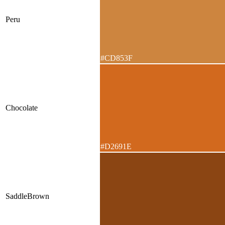
Peru
#CD853F
Chocolate
#D2691E
SaddleBrown