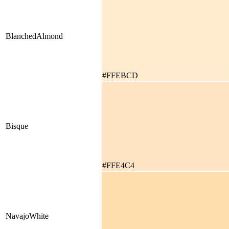
BlanchedAlmond
#FFEBCD
Bisque
#FFE4C4
NavajoWhite