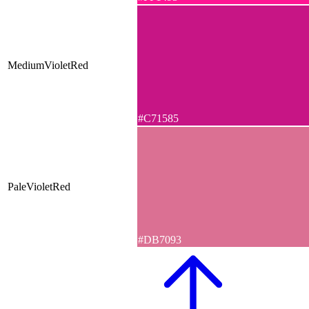
MediumVioletRed
#C71585
PaleVioletRed
#DB7093