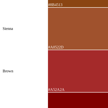
#8B4513
Sienna
#A0522D
Brown
#A52A2A