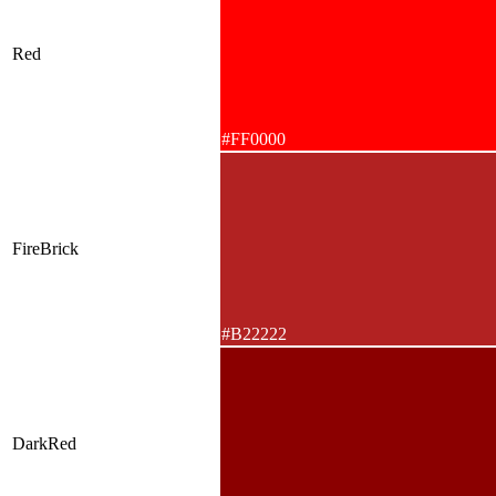
Red
#FF0000
FireBrick
#B22222
DarkRed