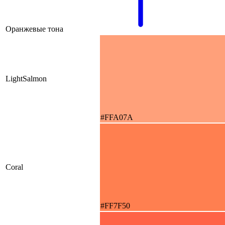
Оранжевые тона
LightSalmon
#FFA07A
Coral
#FF7F50