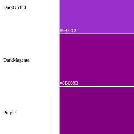
DarkOrchid
#9932CC
DarkMagenta
#8B008B
Purple