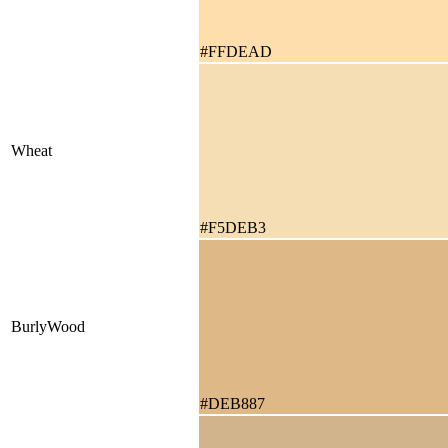
#FFDEAD
Wheat
#F5DEB3
BurlyWood
#DEB887