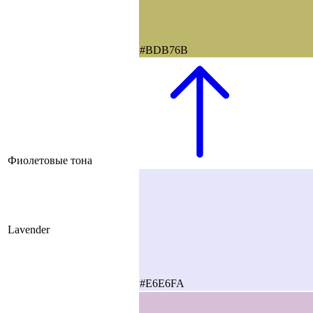
#BDB76B
Фиолетовые тона
Lavender
#E6E6FA