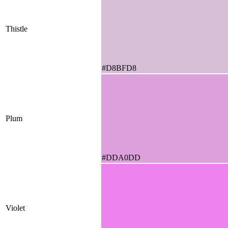
Thistle
#D8BFD8
Plum
#DDA0DD
Violet