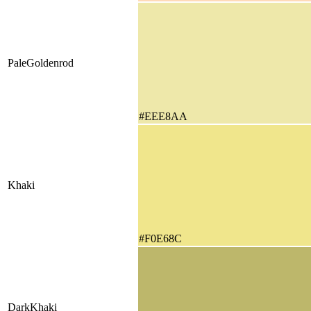
PaleGoldenrod
#EEE8AA
Khaki
#F0E68C
DarkKhaki