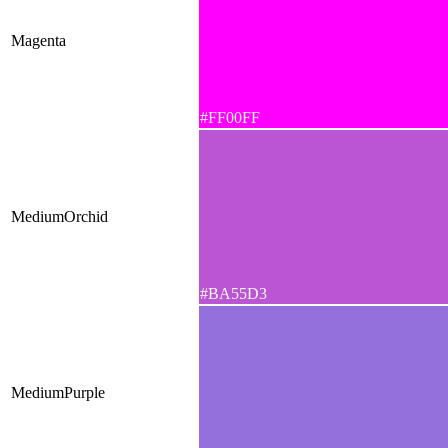
Magenta
#FF00FF
MediumOrchid
#BA55D3
MediumPurple