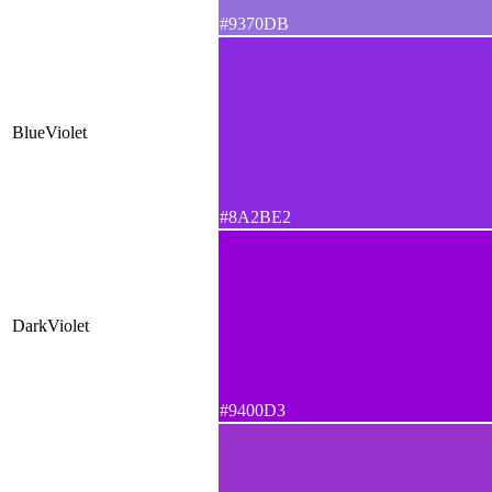
#9370DB
BlueViolet
#8A2BE2
DarkViolet
#9400D3