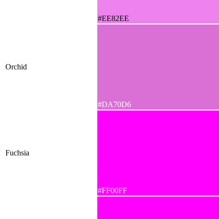
#EE82EE
Orchid
#DA70D6
Fuchsia
#FF00FF