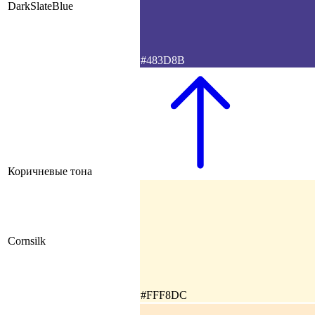
DarkSlateBlue
#483D8B
Коричневые тона
Cornsilk
#FFF8DC