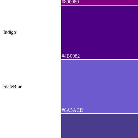
#800080
Indigo
#4B0082
SlateBlue
#6A5ACD