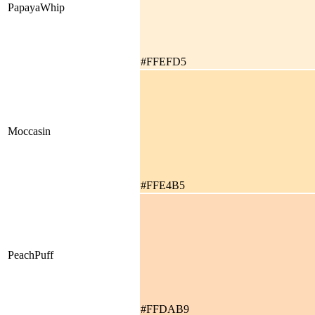
PapayaWhip
#FFEFD5
Moccasin
#FFE4B5
PeachPuff
#FFDAB9