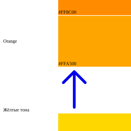
#FF8C00
Orange
#FFA500
Жёлтые тона