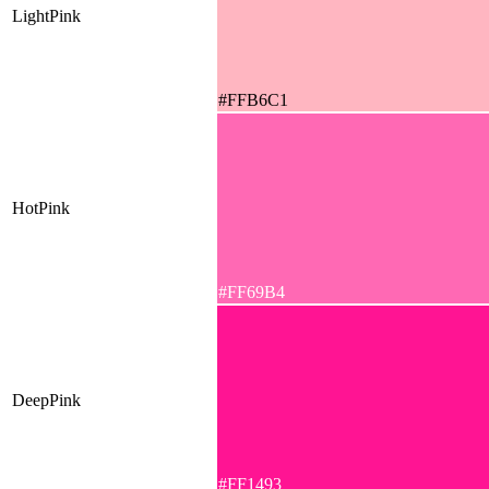
LightPink
#FFB6C1
HotPink
#FF69B4
DeepPink
#FF1493