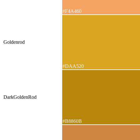
#F4A460
Goldenrod
#DAA520
DarkGoldenRod
#B8860B