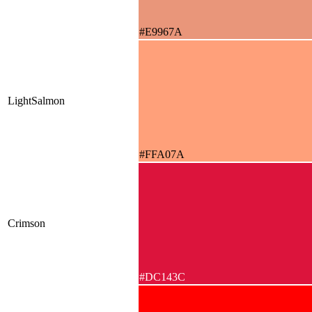
#E9967A
LightSalmon
#FFA07A
Crimson
#DC143C