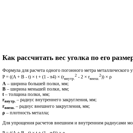
Как рассчитать вес уголка по его разме
Формула для расчета одного погонного метра металлического у
2
2
P = ((A + B - t) × t + (1 -
π
4
) × (r
- 2 × r
)) × ρ
внутр.
внеш.
А
– ширина большей полки, мм;
B
– ширина меньшей полки, мм;
t
– толщина полки, мм;
r
– радиус внутреннего закругления, мм;
внутр.
r
– радиус внешнего закругления, мм;
внеш.
ρ
– плотность металла;
Для упрощения расчетов внешним и внутренним радиусами мож
P = ((A + B - t) × t + (1 -
π
4
)) × ρ