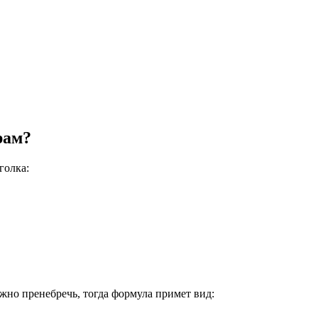
рам?
голка:
но пренебречь, тогда формула примет вид: