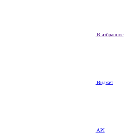
В избранное
Виджет
API