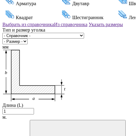
Арматура
Двутавр
Шв
Квадрат
Шестигранник
Ле
Выбрать из справочника
Из справочника
Указать размеры
Тип и размер уголка
мм
b
t
a
Длина (L)
м.